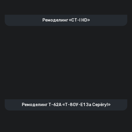
Ремоделинг «СТ-I HD»
Ремоделинг Т-62А «Т-80У-Е1 За Серёгу!»