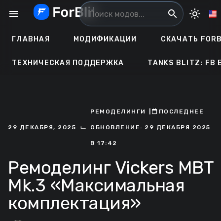
Перейти
menu
search
light_mode
к
содержанию
ГЛАВНАЯ
МОДИФИКАЦИИ
СКАЧАТЬ FORB
ТЕХНИЧЕСКАЯ ПОДДЕРЖКА
TANKS BLITZ: FB 
РЕМОДЕЛИНГИ
ㅤ|ㅤ
ㅤПОСЛЕДНЕЕ
⌙
29 ДЕКАБРЯ, 2025
ОБНОВЛЕНИЕ: 29 ДЕКАБРЯ 2025
В 17:42
Ремоделинг Vickers MBT
Mk.3 «Максимальная
комплектация»