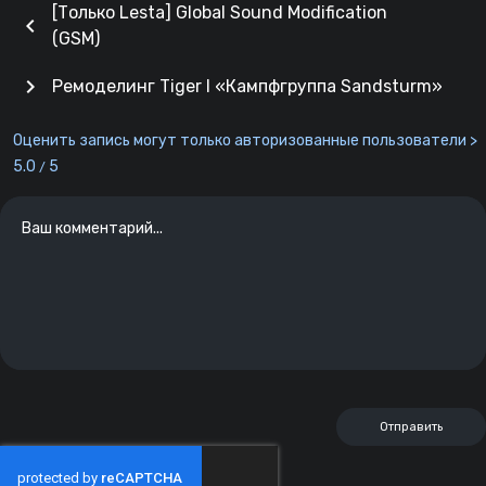
[Только Lesta] Global Sound Modification
chevron_left
(GSM)
chevron_right
Ремоделинг Tiger I «Кампфгруппа Sandsturm»
Оценить запись могут только авторизованные пользователи >
5.0
5
/