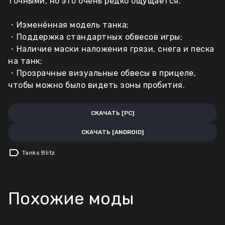
точными, но это очень редко ощущается.
・Изменённая модель танка;
・Поддержка стандартных обвесов игры;
・Наличие маски наложения грязи, снега и песка
на танк;
・Прозрачные визуальные обвесы в прицеле,
чтобы можно было видеть зоны пробития.
СКАЧАТЬ [PC]
СКАЧАТЬ [ANDROID]
label
Tanks Blitz
Похожие моды