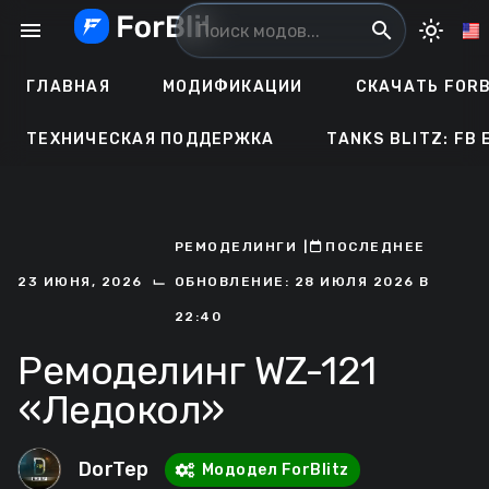
Перейти
menu
search
light_mode
к
содержанию
ГЛАВНАЯ
МОДИФИКАЦИИ
СКАЧАТЬ FORB
ТЕХНИЧЕСКАЯ ПОДДЕРЖКА
TANKS BLITZ: FB 
РЕМОДЕЛИНГИ
ㅤ|ㅤ
ㅤПОСЛЕДНЕЕ
⌙
23 ИЮНЯ, 2026
ОБНОВЛЕНИЕ: 28 ИЮЛЯ 2026 В
22:40
Ремоделинг WZ-121
«Ледокол»
DorTep
Мододел ForBlitz