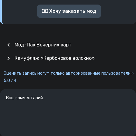
Хочу заказать мод
chevron_left
Мод-Пак Вечерних карт
chevron_right
Камуфляж «Карбоновое волокно»
Оценить запись могут только авторизованные пользователи >
5.0
4
/