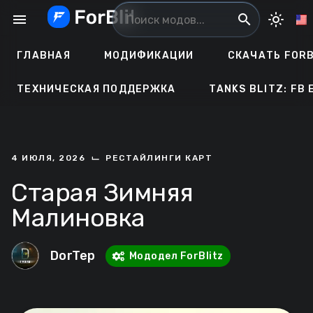
Перейти
menu
search
light_mode
к
содержанию
ГЛАВНАЯ
МОДИФИКАЦИИ
СКАЧАТЬ FORB
ТЕХНИЧЕСКАЯ ПОДДЕРЖКА
TANKS BLITZ: FB 
⌙
4 ИЮЛЯ, 2026
РЕСТАЙЛИНГИ КАРТ
Старая Зимняя
Малиновка
DorTep
Мододел ForBlitz