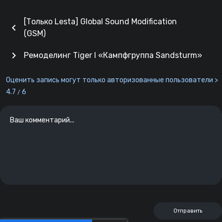
[Только Lesta] Global Sound Modification
chevron_left
(GSM)
chevron_right
Ремоделинг Tiger I «Кампфгруппа Sandsturm»
Оценить запись могут только авторизованные пользователи >
4.7
6
/