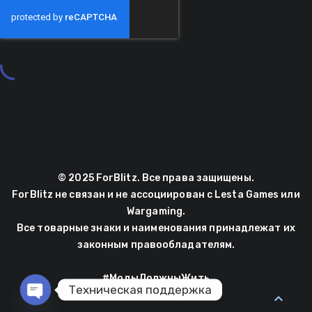
© 2025 ForBlitz. Все права защищены.
ForBlitz не связан и не ассоциирован с Lesta Games или
Wargaming.
Все товарные знаки и наименования принадлежат их
законным правообладателям.
#МодыДолжныЖить
Техническая поддержка
expand_less