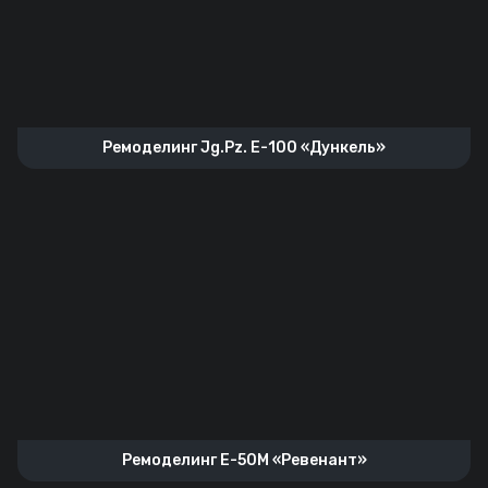
Ремоделинг Jg.Pz. E-100 «Дункель»
Ремоделинг E-50M «Ревенант»