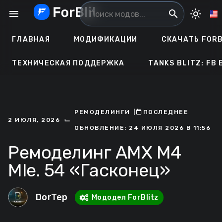
Перейти
menu
search
light_mode
к
содержанию
ГЛАВНАЯ
МОДИФИКАЦИИ
СКАЧАТЬ FORB
ТЕХНИЧЕСКАЯ ПОДДЕРЖКА
TANKS BLITZ: FB 
РЕМОДЕЛИНГИ
ㅤ|ㅤ
ㅤПОСЛЕДНЕЕ
⌙
2 ИЮЛЯ, 2026
ОБНОВЛЕНИЕ: 24 ИЮЛЯ 2026 В 11:56
Ремоделинг AMX M4
Mle. 54 «Гасконец»
DorTep
Мододел ForBlitz