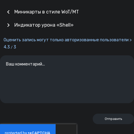
chevron_left
Миникарты в стиле WoT/МТ
chevron_right
Индикатор урона «Shell»
Оценить запись могут только авторизованные пользователи >
4.3
3
/