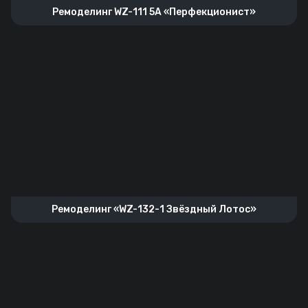
Ремоделинг WZ-111 5A «Перфекционист»
Ремоделинг «WZ-132-1 Звёздный Лотос»