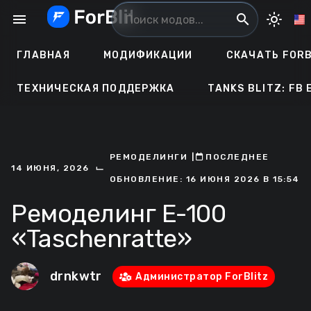
Перейти
menu
search
light_mode
к
содержанию
ГЛАВНАЯ
МОДИФИКАЦИИ
СКАЧАТЬ FORB
ТЕХНИЧЕСКАЯ ПОДДЕРЖКА
TANKS BLITZ: FB 
РЕМОДЕЛИНГИ
ㅤ|ㅤ
ㅤПОСЛЕДНЕЕ
⌙
14 ИЮНЯ, 2026
ОБНОВЛЕНИЕ: 16 ИЮНЯ 2026 В 15:54
Ремоделинг E-100
«Taschenratte»
drnkwtr
Администратор ForBlitz