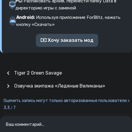
PC:
Распаковать архив, перенести папку Data в
директорию игры с заменой
Android:
Используя приложение ForBlitz, нажать
кнопку «Скачать»
Хочу заказать мод
chevron_left
Tiger 2 Green Savage
chevron_right
Озвучка экипажа «Ледяные Великаны»
Оценить запись могут только авторизованные пользователи >
3.3
7
/