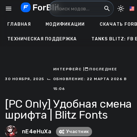
Перейти
menu
search
light_mode
к
содержанию
ГЛАВНАЯ
МОДИФИКАЦИИ
СКАЧАТЬ FORB
ТЕХНИЧЕСКАЯ ПОДДЕРЖКА
TANKS BLITZ: FB 
ИНТЕРФЕЙС
ㅤ|ㅤ
ㅤПОСЛЕДНЕЕ
⌙
30 НОЯБРЯ, 2025
ОБНОВЛЕНИЕ: 22 МАРТА 2026 В
15:06
[PC Only] Удобная смена
шрифта | Blitz Fonts
nE4eHuXa
Участник