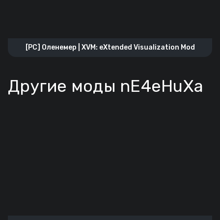
[PC] Оленемер | XVM: eXtended Visualization Mod
Другие моды nE4eHuXa