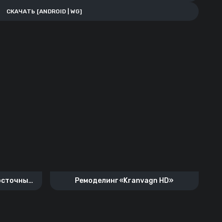
СКАЧАТЬ [ANDROID | WG]
Восточный
Ремоделинг «Kranvagn HD»