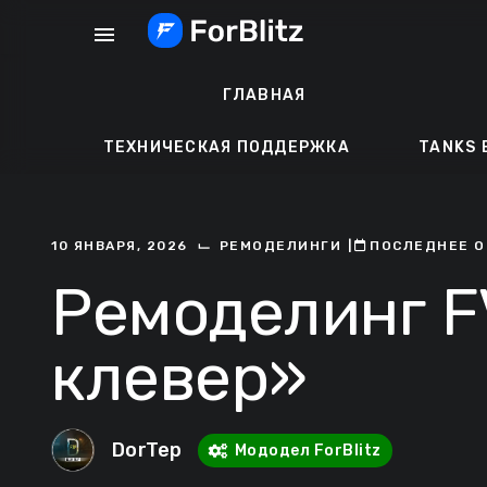
Перейти
menu
к
содержанию
ГЛАВНАЯ
ТЕХНИЧЕСКАЯ ПОДДЕРЖКА
TANKS 
⌙
10 ЯНВАРЯ, 2026
РЕМОДЕЛИНГИ
ㅤ|ㅤ
ㅤПОСЛЕДНЕЕ О
Ремоделинг 
клевер»
DorTep
Мододел ForBlitz