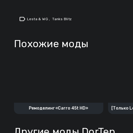
label
Lesta & WG
,
Tanks Blitz
Похожие моды
Ремоделинг «Carro 45t HD»
[Только L
Другие моды DorTep