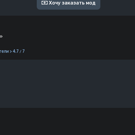
Хочу заказать мод
р»
ели > 4.7
7
/