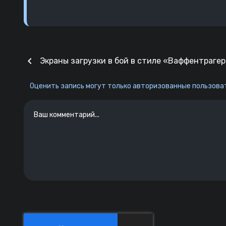
chevron_left
Экраны загрузки в бой в стиле «Ваффентраге
Оценить запись могут только авторизованные пользоват