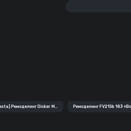
esta] Ремоделинг Dicker Max
Ремоделинг FV215b 183 «
«Erlkönig»
Экспресс»