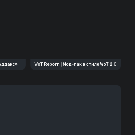
«Аддакс»
WoT Reborn | Мод-пак в стиле WoT 2.0