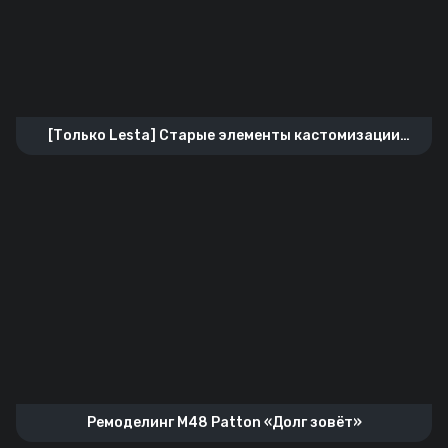
[Только Lesta] Старые элементы кастомизации
прицела
Ремоделинг M48 Patton «Долг зовёт»