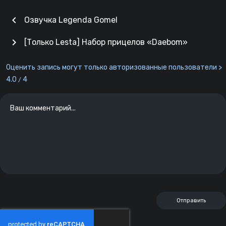
chevron_left
Озвучка Legenda Gomel
chevron_right
[Только Lesta] Набор прицелов «Daebom»
Оценить запись могут только авторизованные пользователи >
4.0
4
/