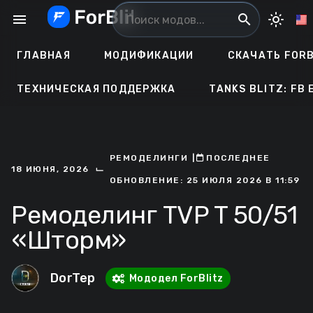
Перейти
menu
search
light_mode
к
содержанию
ГЛАВНАЯ
МОДИФИКАЦИИ
СКАЧАТЬ FORB
ТЕХНИЧЕСКАЯ ПОДДЕРЖКА
TANKS BLITZ: FB 
РЕМОДЕЛИНГИ
ㅤ|ㅤ
ㅤПОСЛЕДНЕЕ
⌙
18 ИЮНЯ, 2026
ОБНОВЛЕНИЕ: 25 ИЮЛЯ 2026 В 11:59
Ремоделинг TVP T 50/51
«Шторм»
DorTep
Мододел ForBlitz