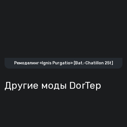
Ремоделинг «Ignis Purgatio» [Bat.-Chatillon 25t]
Другие моды DorTep