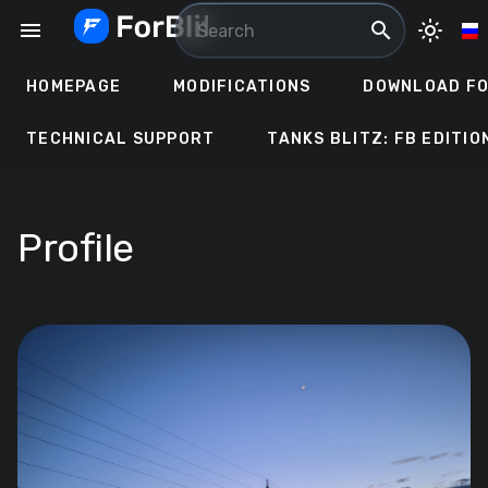
Skip
menu
search
light_mode
to
content
HOMEPAGE
MODIFICATIONS
DOWNLOAD FO
TECHNICAL SUPPORT
TANKS BLITZ: FB EDITIO
Profile