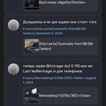
Boot music «Agatha Christie»
Дождались и не зря ждали оно стоит того
К посту
[Only Lesta] Gunmarks from BB (Mir
Tankov)
, December 5, 2024
[Only Lesta] Gunmarks from BB (Mir
Tankov)
теперь ждём Blitztrager Auf E-110 или же
Last Waffentrager и для телефонов
К посту
Remodeling FV215b (183) «Tesla»
, August
1, 2024
Remodeling FV215b (183) «Tesla»