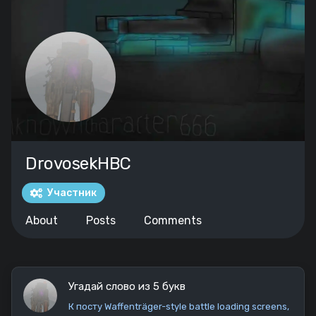
DrovosekHBC
Участник
About
Posts
Comments
Угадай слово из 5 букв
К посту
Waffenträger-style battle loading screens
,