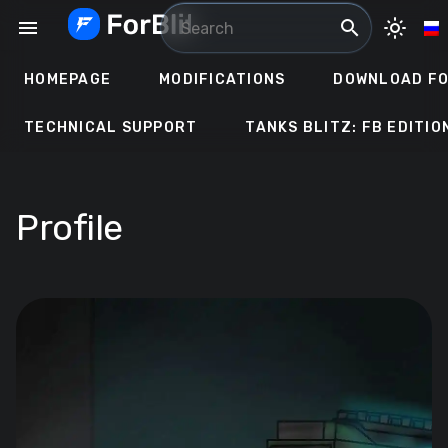
Skip
menu
search
light_mode
to
content
HOMEPAGE
MODIFICATIONS
DOWNLOAD FO
TECHNICAL SUPPORT
TANKS BLITZ: FB EDITIO
Profile