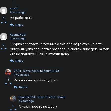
sna1k
4 years ago
9.6 работает?
0
Reply
KpumuHaJl
4 years ago
Шкурка работает на технике с вкл. пбр эффектом, но есть
0
минус, шкурка полностью залеплена снегом либо грязью, так
что не полюбуешься на этот шедевр.
Reply
9301_slave
reply to KpumuHaJl
4 years ago
1
Можно в настройках убрать
Reply
Ebanchic34
reply to 9301_slave
3 years ago
0
А как, я просто не шарю