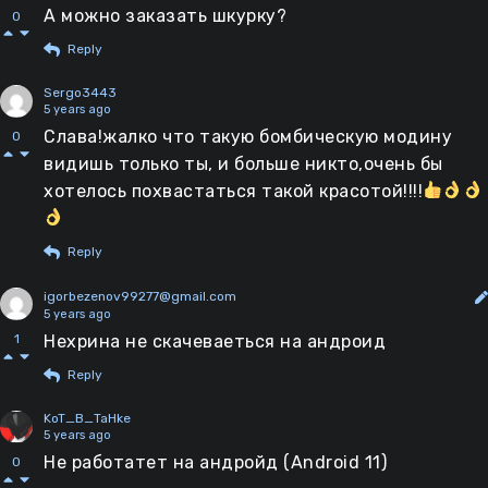
А можно заказать шкурку?
0
Reply
Sergo3443
5 years ago
Слава!жалко что такую бомбическую модину
0
видишь только ты, и больше никто,очень бы
хотелось похвастаться такой красотой!!!!
Reply
igorbezenov99277@gmail.com
5 years ago
Нехрина не скачеваеться на андроид
1
Reply
KoT_B_TaHke
5 years ago
Не работатет на андройд (Android 11)
0