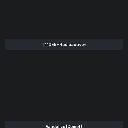
T110E5 «Radioactive»
Vandalize [Comet]