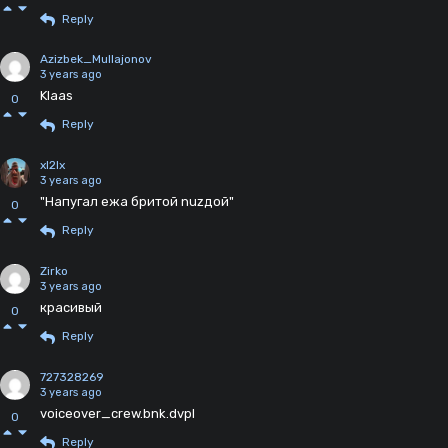
Reply
Azizbek_Mullajonov
3 years ago
Klaas
0
Reply
xl2lx
3 years ago
"Напугал ежа бритой nuzдой"
0
Reply
Zirko
3 years ago
красивый
0
Reply
727328269
3 years ago
voiceover_crew.bnk.dvpl
0
Reply