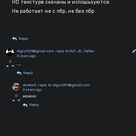
HD текстурв скачаны и испошьзуются.
Не работает не с пбр, не без пбр
Reply
digry001@gmail.com
reply to KoT_B_TaHke
2 years ago
0
...
Reply
drnkwtr
reply to digry001@gmail.com
2 years ago
0
можно
Reply