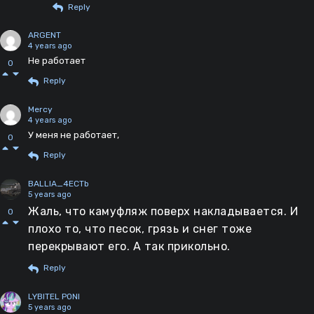
Reply
ARGENT
4 years ago
Не работает
0
Reply
Mercy
4 years ago
У меня не работает,
0
Reply
BALLIA_4ECTb
5 years ago
Жаль, что камуфляж поверх накладывается. И
0
плохо то, что песок, грязь и снег тоже
перекрывают его. А так прикольно.
Reply
LYBITEL PONI
5 years ago