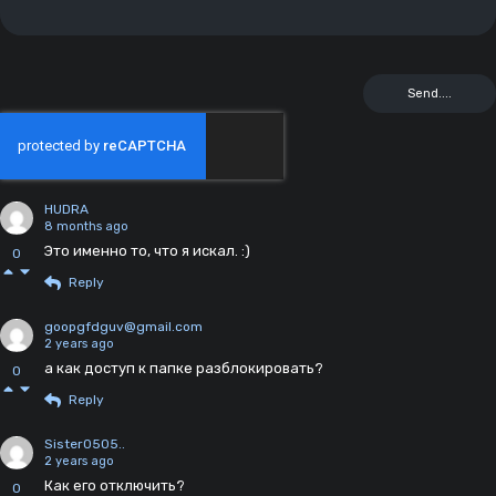
HUDRA
8 months ago
Это именно то, что я искал. :)
0
Reply
goopgfdguv@gmail.com
2 years ago
а как доступ к папке разблокировать?
0
Reply
Sister0505..
2 years ago
Как его отключить?
0