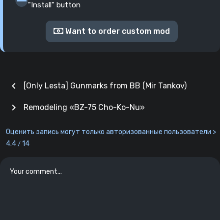
"Install" button
Want to order custom mod
chevron_left
[Only Lesta] Gunmarks from BB (Mir Tankov)
chevron_right
Remodeling «BZ-75 Cho-Ko-Nu»
Оценить запись могут только авторизованные пользователи >
4.4
14
/