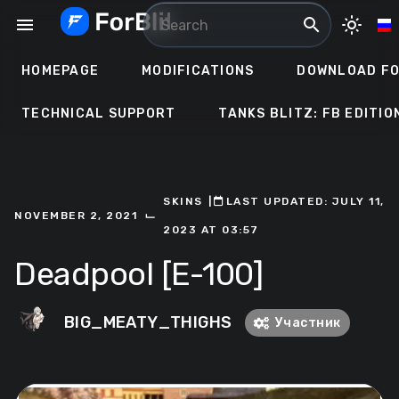
Skip
menu
search
light_mode
to
content
HOMEPAGE
MODIFICATIONS
DOWNLOAD FO
TECHNICAL SUPPORT
TANKS BLITZ: FB EDITIO
SKINS
ㅤ|ㅤ
ㅤLAST UPDATED: JULY 11,
⌙
NOVEMBER 2, 2021
2023 AT 03:57
Deadpool [E-100]
BIG_MEATY_THIGHS
Участник