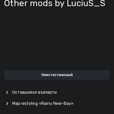
Other mods by LuciuS_S
Неестественный
chevron_left
Оставшаяся взаперти
chevron_right
Map restyling «Rainy New-Bay»