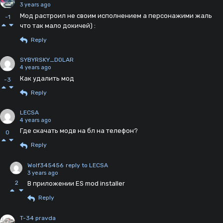
3 years ago
Мод растроил не своим исполнением а персонажими жаль
-1
что так мало докичей) :
Reply
SYBYRSKY_DOLAR
4 years ago
Как удалить мод
-3
Reply
LECSA
4 years ago
Где скачать модв на бл на телефон?
0
Reply
Wolf345456
reply to LECSA
3 years ago
2
В приложении ES mod installer
Reply
T-34 pravda