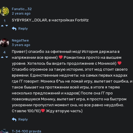
Fanatic_32
2 years ago
SYBYRSKY_DOLAR, в настройках Forblitz
1
Reply
Negat1we
3 years ago
Привет) спасибо за офигенный мод! История держала в
4
напряжении все время)
Романтика прочто на высшем
уровне. Хотелось бы видеть продолжение с Моникой)
Спасибо огромное за такую историю, этот мод стоит своего
времени. Единственные недочеты: на самых первых кадрах
где ГГ говорит: Моника б*ьь не ломай игру, вылетает ошибка, и
такое быыает на протяжении всей игры, в итоге я теряю
несколько предложений и кадров( После сна ГГ про
повесившуюся Монику, вылетает игра, я просто на быстром
ускорении пропустил момент сна, но все равно неудобно.
Ставлю 100/10)
Жду вторую часть)
Reply
T-34-100 pravda