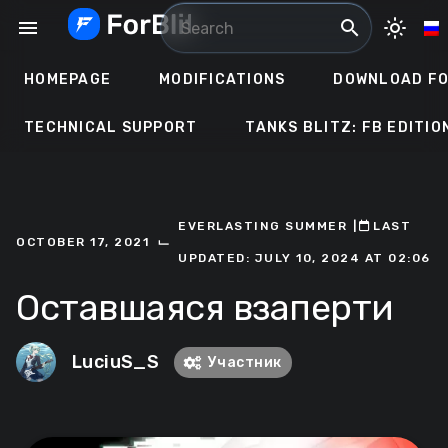
Skip
menu
search
light_mode
to
content
HOMEPAGE
MODIFICATIONS
DOWNLOAD FO
TECHNICAL SUPPORT
TANKS BLITZ: FB EDITIO
EVERLASTING SUMMER
ㅤ|ㅤ
ㅤLAST
⌙
OCTOBER 17, 2021
UPDATED: JULY 10, 2024 AT 02:06
Оставшаяся взаперти
LuciuS_S
Участник