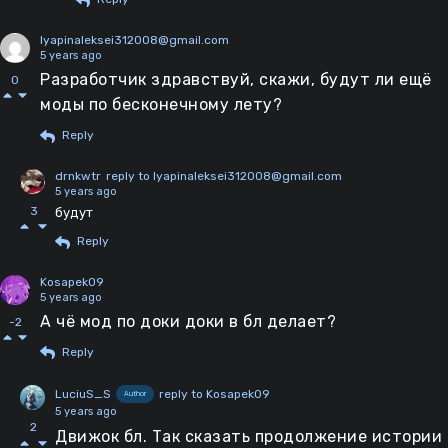
lyapinaleksei312008@gmail.com
5 years ago
Разработчик здравствуй, скажи, будут ли ещё
0
моды по бесконечному лету?
Reply
drnkwtr
reply to lyapinaleksei312008@gmail.com
5 years ago
3
будут
Reply
Kosapek09
5 years ago
А чё мод по доки доки в бл делает?
-2
Reply
LuciuS_S
reply to Kosapek09
Author
5 years ago
2
Движок бл. Так сказать продолжение истории