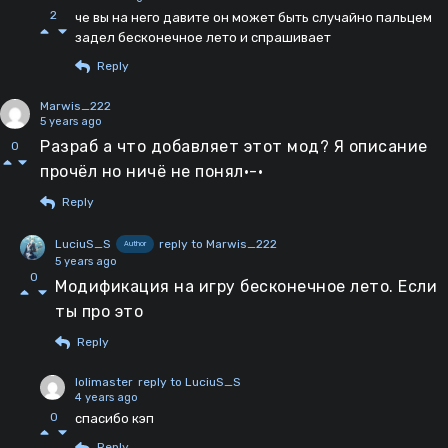
2
че вы на него давите он может быть случайно пальцем
задел бесконечное лето и спрашивает
Reply
Marwis_222
5 years ago
Разраб а что добавляет этот мод? Я описание
0
прочёл но ничё не понял•-•
Reply
LuciuS_S
reply to Marwis_222
Author
5 years ago
0
Модификация на игру бесконечное лето. Если
ты про это
Reply
lolimaster
reply to LuciuS_S
4 years ago
0
спасибо кэп
Reply