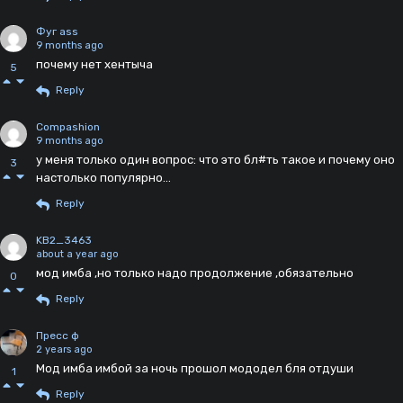
Фуг аss
9 months ago
почему нет хентыча
5
Reply
Compashion
9 months ago
у меня только один вопрос: что это бл#ть такое и почему оно
3
настолько популярно...
Reply
KB2_3463
about a year ago
мод имба ,но только надо продолжение ,обязательно
0
Reply
Пресс ф
2 years ago
Мод имба имбой за ночь прошол мододел бля отдуши
1
Reply