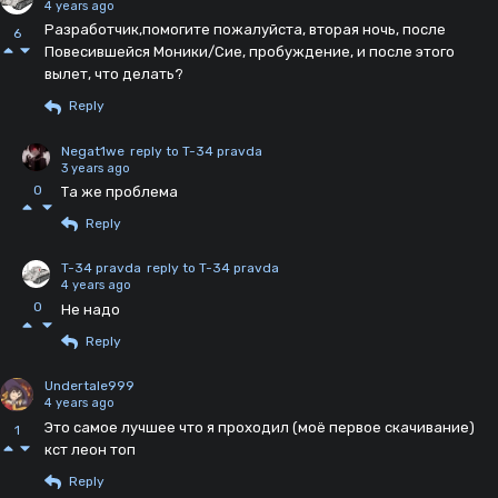
4 years ago
Разработчик,помогите пожалуйста, вторая ночь, после
6
Повесившейся Моники/Сие, пробуждение, и после этого
вылет, что делать?
Reply
Negat1we
reply to T-34 pravda
3 years ago
0
Та же проблема
Reply
T-34 pravda
reply to T-34 pravda
4 years ago
0
Не надо
Reply
Undertale999
4 years ago
Это самое лучшее что я проходил (моё первое скачивание)
1
кст леон топ
Reply