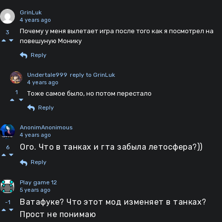
GrinLuk
4 years ago
Почему у меня вылетает игра после того как я посмотрел на
3
повешуную Монику
Reply
Undertale999
reply to GrinLuk
4 years ago
1
Тоже самое было, но потом перестало
Reply
AnonimAnonimous
4 years ago
Ого. Что в танках и гта забыла летосфера?))
6
Reply
Play game 12
5 years ago
Ватафуке? Что этот мод изменяет в танках?
-1
Прост не понимаю