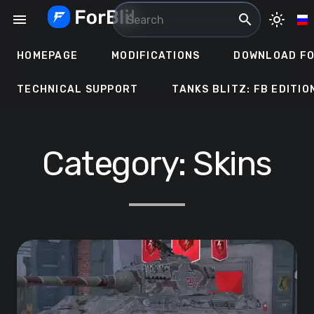
Skip
menu
search
light_mode
to
content
HOMEPAGE
MODIFICATIONS
DOWNLOAD FO
TECHNICAL SUPPORT
TANKS BLITZ: FB EDITIO
Category:
Skins