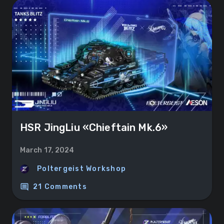
HSR JingLiu «Chieftain Mk.6»
March 17, 2024
Poltergeist Workshop
comment
21 Comments