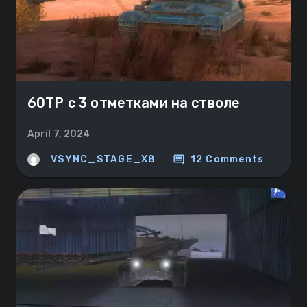
60TP с 3 отметками на стволе
April 7, 2024
comment
VSYNC_STAGE_X8
12 Comments