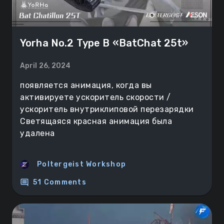
Yorha No.2 Type B «BatChat 25t»
April 26, 2024
появляется анимация, когда вы
активируете ускоритель скорости /
ускоритель внутриклиповой перезарядки
Светящаяся красная анимация была
удалена
Poltergeist Workshop
comment
51 Comments