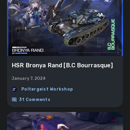
HSR Bronya Rand [B.C Bourrasque]
January 7, 2024
Poltergeist Workshop
comment
31 Comments