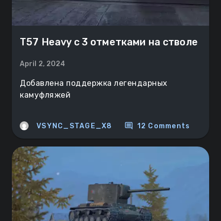
T57 Heavy с 3 отметками на стволе
April 2, 2024
Добавлена поддержка легендарных
камуфляжей
comment
VSYNC_STAGE_X8
12 Comments