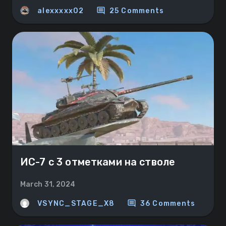
comment
alexxxxx02
25 Comments
ИС-7 с 3 отметками на стволе
March 31, 2024
comment
VSYNC_STAGE_X8
36 Comments