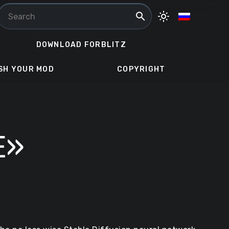
search
light_mode
DOWNLOAD FORBLITZ
SH YOUR MOD
COPYRIGHT
E»