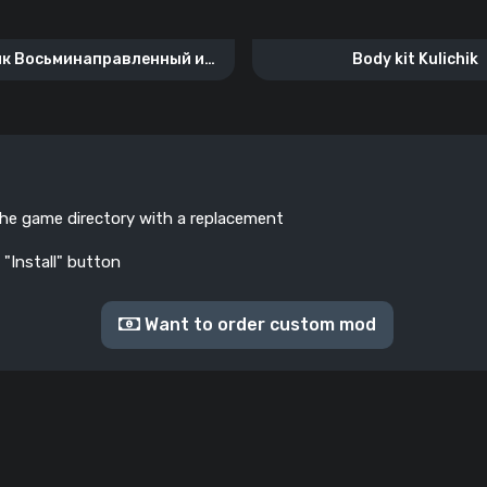
к Восьминаправленный из
Body kit Kulichik
ank Company Mobile»
the game directory with a replacement
 "Install" button
Want to order custom mod