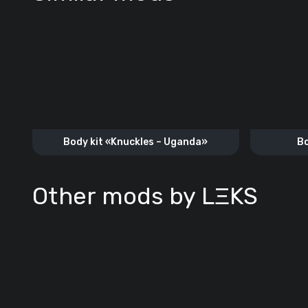
Body kit «Knuckles – Uganda»
Bo
Other mods by LΞKS