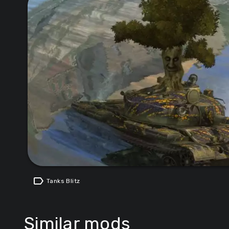
label
Tanks Blitz
Similar mods