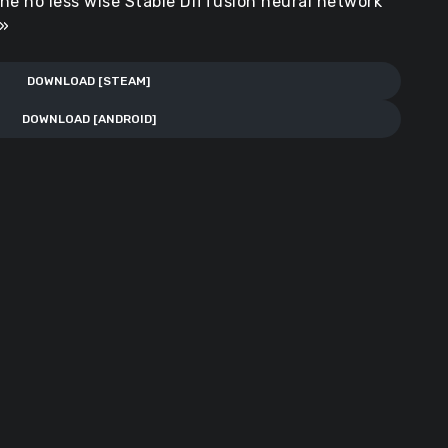
he no less wise Stable Diffusion neural network
n»
DOWNLOAD [STEAM]
DOWNLOAD [ANDROID]