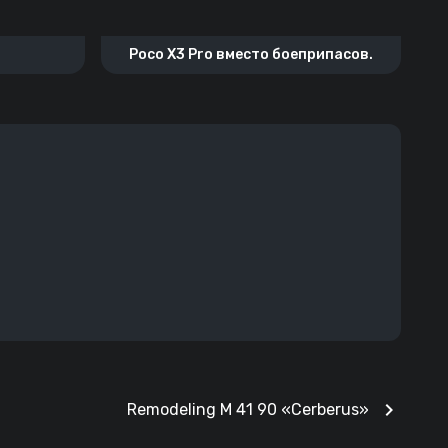
Poco X3 Prо вместо боеприпасов.
chevron_right
Remodeling M 41 90 «Cerberus»