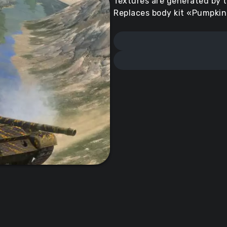
Textures are generated by t
Replaces body kit «Pumpki