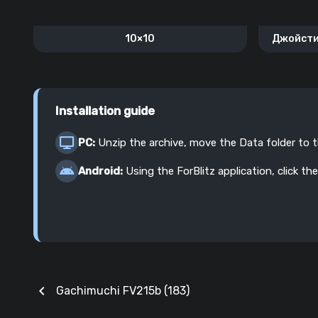
10×10
Джойсти
«T
Installation guide
PC:
Unzip the archive, move the Data folder to 
Android:
Using the ForBlitz application, click the
chevron_left
Gachimuchi FV215b (183)