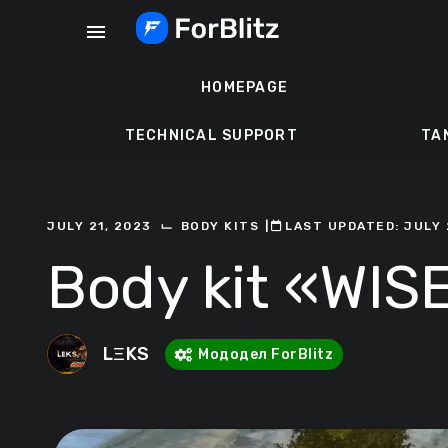
Skip
menu
to
content
HOMEPAGE
TECHNICAL SUPPORT
TA
⌙
JULY 21, 2023
BODY KITS
ㅤ|ㅤ
ㅤLAST UPDATED: JULY 
Body kit «WI
LΞKS
Мододел ForBlitz