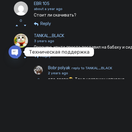
EBR 105
about a year ago
Стоит ли скачивать?
0
Reply
TANKAL_BLACK
3 years ago
Оооочень круто просто поставил на бабаху и сид
Техническая поддержка
7
Reply
Open chaty
Bobr polyak
reply to TANKAL_BLACK
2 years ago
это древо
. Так в названии написано
0
Reply
yappydoor
3 years ago
имба но обзору звезда
3
Reply