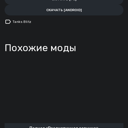
СКАЧАТЬ [ANDROID]
label
Tanks Blitz
Похожие моды