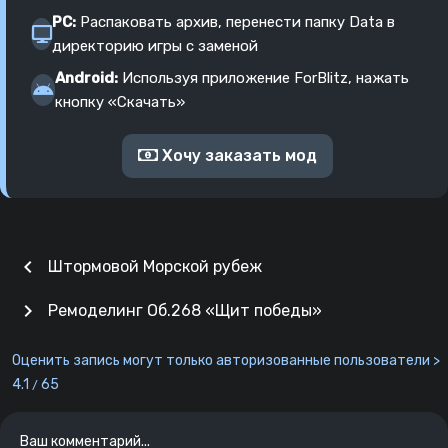
PC:
Распаковать архив, перенести папку Data в
директорию игры с заменой
Android:
Используя приложение ForBlitz, нажать
кнопку «Скачать»
Хочу заказать мод
chevron_left
Штормовой Морской рубеж
chevron_right
Ремоделинг Об.268 «Щит победы»
Оценить запись могут только авторизованные пользователи >
4.1
65
/