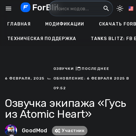
Перейти
menu
search
light_mode
к
содержанию
ГЛАВНАЯ
МОДИФИКАЦИИ
СКАЧАТЬ FORB
ТЕХНИЧЕСКАЯ ПОДДЕРЖКА
TANKS BLITZ: FB 
ОЗВУЧКИ
ㅤ|ㅤ
ㅤПОСЛЕДНЕЕ
⌙
6 ФЕВРАЛЯ, 2025
ОБНОВЛЕНИЕ: 6 ФЕВРАЛЯ 2025 В
09:52
Озвучка экипажа «Гусь
из Atomic Heart»
GoodMod
Участник