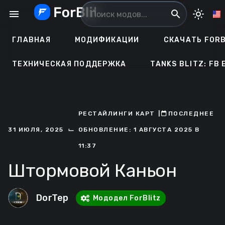
Перейти
menu
search
light_mode
к
содержанию
ГЛАВНАЯ
МОДИФИКАЦИИ
СКАЧАТЬ FORB
ТЕХНИЧЕСКАЯ ПОДДЕРЖКА
TANKS BLITZ: FB 
РЕСТАЙЛИНГИ КАРТ
ㅤ|ㅤ
ㅤПОСЛЕДНЕЕ
⌙
31 ИЮЛЯ, 2025
ОБНОВЛЕНИЕ: 1 АВГУСТА 2025 В
11:37
Штормовой Каньон
DorTep
Мододел ForBlitz