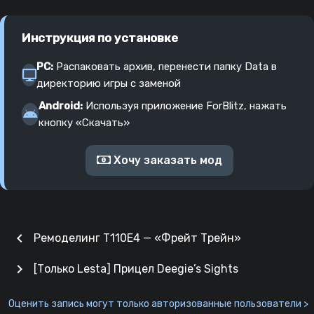
Инструкция по установке
PC:
Распаковать архив, перенести папку Data в
директорию игры с заменой
Android:
Используя приложение ForBlitz, нажать
кнопку «Скачать»
Хочу заказать мод
chevron_left
Ремоделинг T110E4 — «Фрейт Трейн»
chevron_right
[Только Lesta] Прицел Deegie’s Sights
Оценить запись могут только авторизованные пользователи >