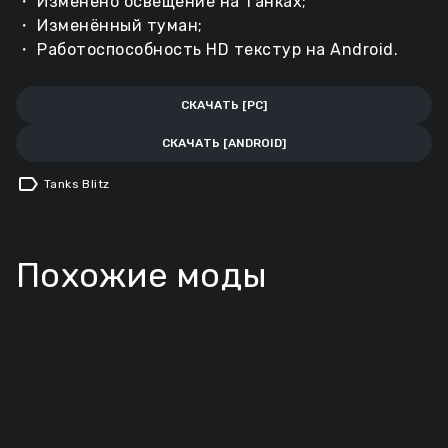
・ Изменено освещение на танках;
・ Изменённый туман;
・ Работоспособность HD текстур на Android.
СКАЧАТЬ [PC]
СКАЧАТЬ [ANDROID]
label
Tanks Blitz
Похожие моды