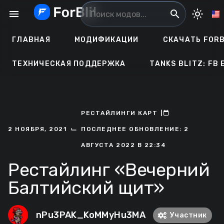
Перейти
menu
search
light_mode
к
содержанию
ГЛАВНАЯ
МОДИФИКАЦИИ
СКАЧАТЬ FORB
ТЕХНИЧЕСКАЯ ПОДДЕРЖКА
TANKS BLITZ: FB 
РЕСТАЙЛИНГИ КАРТ
ㅤ|ㅤ
ㅤ
⌙
2 НОЯБРЯ, 2021
ПОСЛЕДНЕЕ ОБНОВЛЕНИЕ: 2
АВГУСТА 2022 В 22:34
Рестайлинг «Вечерний
Балтийский щит»
nPu3PAK_KoMMyHu3MA
Участник