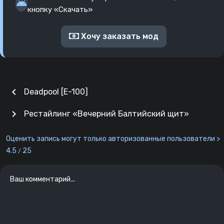
кнопку «Скачать»
Хочу заказать мод
chevron_left
Deadpool [E-100]
chevron_right
Рестайлинг «Вечерний Балтийский щит»
Оценить запись могут только авторизованные пользователи >
4.5
25
/