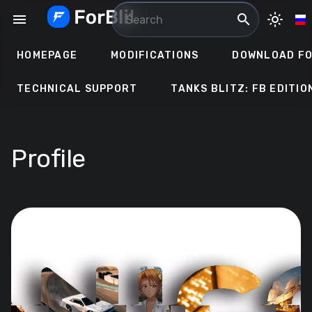
Skip
menu
search
light_mode
to
content
HOMEPAGE
MODIFICATIONS
DOWNLOAD FO
TECHNICAL SUPPORT
TANKS BLITZ: FB EDITIO
Profile