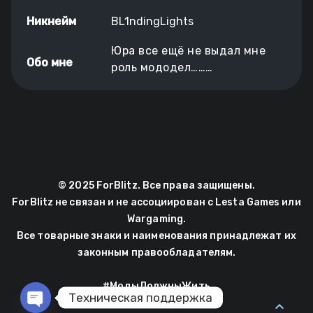
Никнейм
BL1ndingLights
Юра все ещё не выдал мне
Обо мне
роль мододел………
© 2025 ForBlitz. Все права защищены.
ForBlitz не связан и не ассоциирован с Lesta Games или
Wargaming.
Все товарные знаки и наименования принадлежат их
законным правообладателям.
#МодыДолжныЖить
Техническая поддержка
expand_less