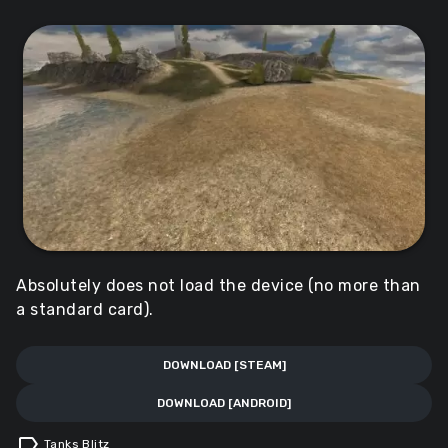
Absolutely does not load the device (no more than
a standard card).
DOWNLOAD [STEAM]
DOWNLOAD [ANDROID]
label
Tanks Blitz