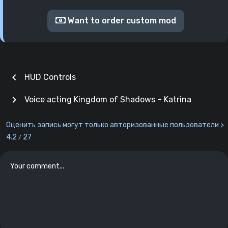
Want to order custom mod
chevron_left
HUD Controls
chevron_right
Voice acting Kingdom of Shadows – Katrina
Оценить запись могут только авторизованные пользователи >
4.2
27
/