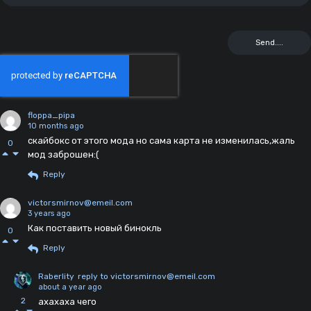
floppa_pipa
10 months ago
скайбокс от этого мода но сама карта не изменилась,жаль
0
мод заброшен:(
Reply
victorsmirnov@emeil.com
3 years ago
Как поставить новый бинокль
0
Reply
Raberlity
reply to victorsmirnov@emeil.com
about a year ago
2
ахахаха чего