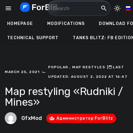
Skip
menu
search
light_mode
to
content
HOMEPAGE
MODIFICATIONS
DOWNLOAD FO
TECHNICAL SUPPORT
TANKS BLITZ: FB EDITIO
POPULAR
,
MAP RESTYLES
ㅤ|ㅤ
ㅤLAST
⌙
MARCH 25, 2021
UPDATED: AUGUST 2, 2022 AT 16:47
Map restyling «Rudniki /
Mines»
GfxMod
Администратор ForBlitz