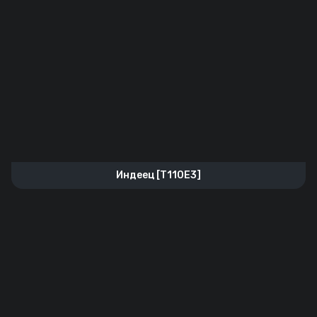
Индеец [T110E3]