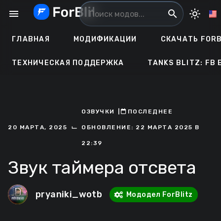
Перейти
menu
search
light_mode
к
содержанию
ГЛАВНАЯ
МОДИФИКАЦИИ
СКАЧАТЬ FORB
ТЕХНИЧЕСКАЯ ПОДДЕРЖКА
TANKS BLITZ: FB 
ОЗВУЧКИ
ㅤ|ㅤ
ㅤПОСЛЕДНЕЕ
⌙
20 МАРТА, 2025
ОБНОВЛЕНИЕ: 22 МАРТА 2025 В
22:39
Звук таймера отсвета
pryaniki_wotb
Мододел ForBlitz