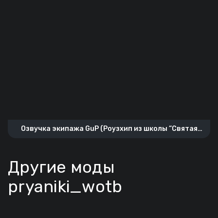
Озвучка экипажа GuP (Роузхип из школы “Святая
Глориана”)
Другие моды
pryaniki_wotb