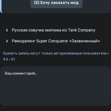
Хочу заказать мод
chevron_left
Русская озвучка экипажа из Tank Company
chevron_right
Ремоделинг Super Conqueror «Захваченный»
Оценить запись могут только авторизованные пользователи >
4.6
61
/