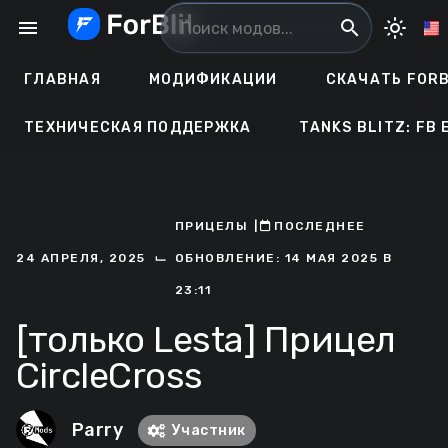
Перейти
menu
search
light_mode
к
содержанию
ГЛАВНАЯ
МОДИФИКАЦИИ
СКАЧАТЬ FORB
ТЕХНИЧЕСКАЯ ПОДДЕРЖКА
TANKS BLITZ: FB 
ПРИЦЕЛЫ
ㅤ|ㅤ
ㅤПОСЛЕДНЕЕ
⌙
24 АПРЕЛЯ, 2025
ОБНОВЛЕНИЕ: 14 МАЯ 2025 В
23:11
[только Lesta] Прицел
CircleCross
Parry
Участник