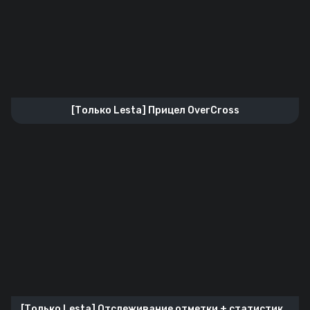
[Только Lesta] Прицел OverCross
[Только Lesta] Отслеживание отметки + статистика