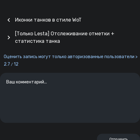
chevron_left
Иконки танков в стиле WoT
[Только Lesta] Отслеживание отметки +
chevron_right
статистика танка
Оценить запись могут только авторизованные пользователи >
2.7
12
/