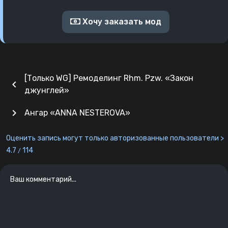
Хочу заказать мод
[Только WG] Ремоделинг Rhm. Pzw. «Закон
chevron_left
джунглей»
chevron_right
Ангар «ANNA NESTEROVA»
Оценить запись могут только авторизованные пользователи >
4.7
114
/