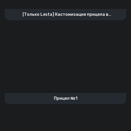
[Только Lesta] Кастомизация прицела в
футуристичном стиле
Прицел №1