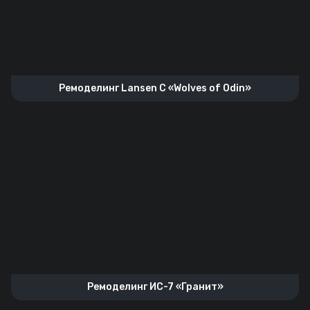
Ремоделинг Lansen C «Wolves of Odin»
Ремоделинг ИС-7 «Гранит»