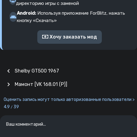
директорию игры с заменой
Android:
Используя приложение ForBlitz, нажать
кнопку «Скачать»
Хочу заказать мод
chevron_left
Shelby GT500 1967
chevron_right
Мамонт [VK 168.01 (P)]
Оценить запись могут только авторизованные пользователи >
4.9
39
/