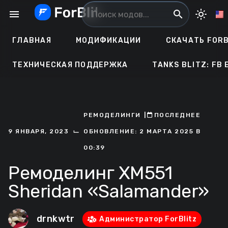
Перейти
menu
search
light_mode
к
содержанию
ГЛАВНАЯ
МОДИФИКАЦИИ
СКАЧАТЬ FORB
ТЕХНИЧЕСКАЯ ПОДДЕРЖКА
TANKS BLITZ: FB 
РЕМОДЕЛИНГИ
ㅤ|ㅤ
ㅤПОСЛЕДНЕЕ
⌙
9 ЯНВАРЯ, 2023
ОБНОВЛЕНИЕ: 2 МАРТА 2025 В
00:39
Ремоделинг XM551
Sheridan «Salamander»
drnkwtr
Администратор ForBlitz