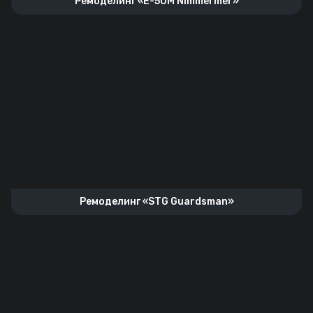
Ремоделинг «E-50M Nimmermer»
Ремоделинг «STG Guardsman»