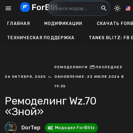
Перейти
menu
search
light_mode
к
содержанию
ГЛАВНАЯ
МОДИФИКАЦИИ
СКАЧАТЬ FORB
ТЕХНИЧЕСКАЯ ПОДДЕРЖКА
TANKS BLITZ: FB 
РЕМОДЕЛИНГИ
ㅤ|ㅤ
ㅤПОСЛЕДНЕЕ
⌙
26 ОКТЯБРЯ, 2025
ОБНОВЛЕНИЕ: 23 ИЮЛЯ 2026 В
19:35
Ремоделинг Wz.70
«Зной»
DorTep
Мододел ForBlitz