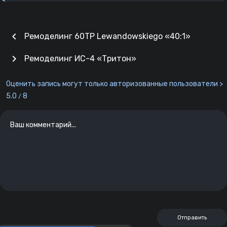
chevron_left
Ремоделинг 60TP Lewandowskiego «40:1»
chevron_right
Ремоделинг ИС-4 «Тритон»
Оценить запись могут только авторизованные пользователи >
5.0
8
/