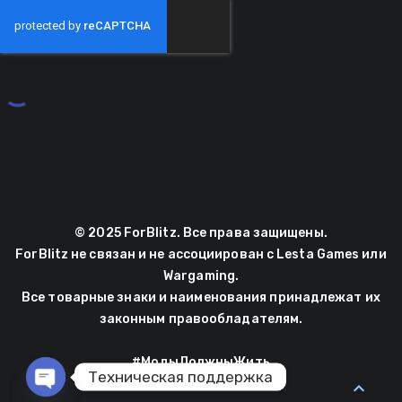
© 2025 ForBlitz. Все права защищены.
ForBlitz не связан и не ассоциирован с Lesta Games или
Wargaming.
Все товарные знаки и наименования принадлежат их
законным правообладателям.
#МодыДолжныЖить
Техническая поддержка
expand_less