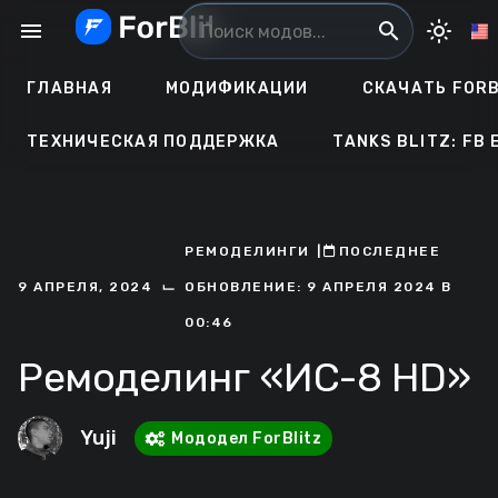
Перейти
menu
search
light_mode
к
содержанию
ГЛАВНАЯ
МОДИФИКАЦИИ
СКАЧАТЬ FORB
ТЕХНИЧЕСКАЯ ПОДДЕРЖКА
TANKS BLITZ: FB 
РЕМОДЕЛИНГИ
ㅤ|ㅤ
ㅤПОСЛЕДНЕЕ
⌙
9 АПРЕЛЯ, 2024
ОБНОВЛЕНИЕ: 9 АПРЕЛЯ 2024 В
00:46
Ремоделинг «ИС-8 HD»
Yuji
Мододел ForBlitz