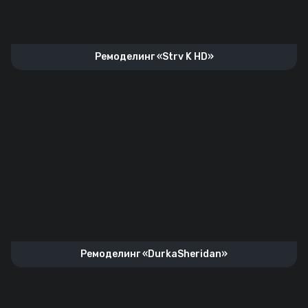
Ремоделинг «Strv K HD»
Ремоделинг «DurkaSheridan»