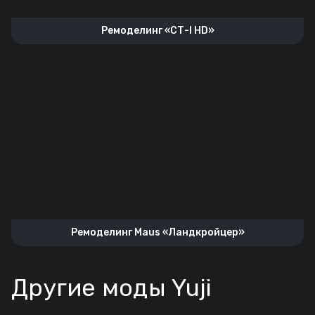
Ремоделинг «СТ-I HD»
Ремоделинг Maus «Ландкройцер»
Другие моды Yuji