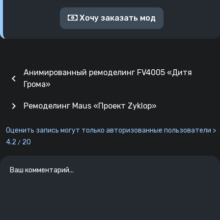
Хочу заказать мод
Анимированный ремоделинг FV4005 «Дитя
chevron_left
Грома»
chevron_right
Ремоделинг Maus «Проект Zyklop»
Оценить запись могут только авторизованные пользователи >
4.2
20
/