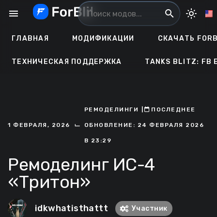
Перейти
menu
search
light_mode
к
содержанию
ГЛАВНАЯ
МОДИФИКАЦИИ
СКАЧАТЬ FORB
ТЕХНИЧЕСКАЯ ПОДДЕРЖКА
TANKS BLITZ: FB 
РЕМОДЕЛИНГИ
ㅤ|ㅤ
ㅤПОСЛЕДНЕЕ
⌙
1 ФЕВРАЛЯ, 2026
ОБНОВЛЕНИЕ: 24 ФЕВРАЛЯ 2026
В 23:29
Ремоделинг ИС-4
«Тритон»
idkwhatisthattt
Участник