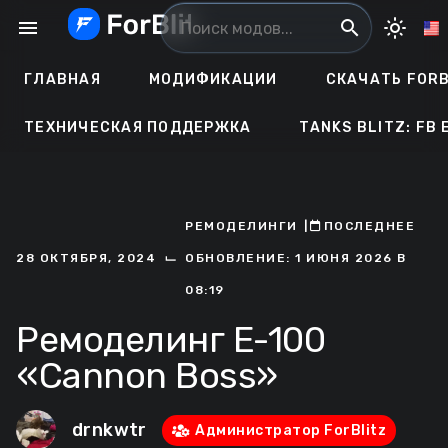
Перейти
menu
search
light_mode
к
содержанию
ГЛАВНАЯ
МОДИФИКАЦИИ
СКАЧАТЬ FORB
ТЕХНИЧЕСКАЯ ПОДДЕРЖКА
TANKS BLITZ: FB 
РЕМОДЕЛИНГИ
ㅤ|ㅤ
ㅤПОСЛЕДНЕЕ
⌙
28 ОКТЯБРЯ, 2024
ОБНОВЛЕНИЕ: 1 ИЮНЯ 2026 В
08:19
Ремоделинг E-100
«Cannon Boss»
drnkwtr
Администратор ForBlitz