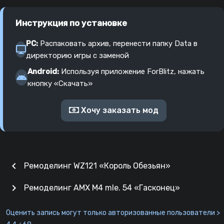
Инструкция по установке
PC:
Распаковать архив, перенести папку Data в
директорию игры с заменой
Android:
Используя приложение ForBlitz, нажать
кнопку «Скачать»
Хочу заказать мод
chevron_left
Ремоделинг WZ121 «Король Обезьян»
chevron_right
Ремоделинг AMX M4 mle. 54 «Гасконец»
Оценить запись могут только авторизованные пользователи >