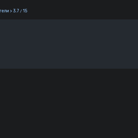
ели > 3.7
15
/