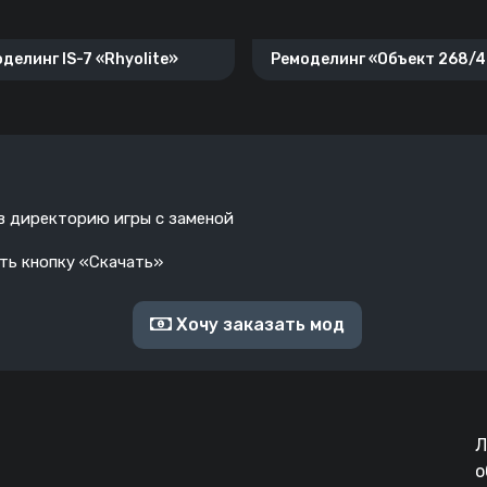
делинг IS-7 «Rhyolite»
Ремоделинг «Объект 268/
 в директорию игры с заменой
ать кнопку «Скачать»
Хочу заказать мод
Л
о