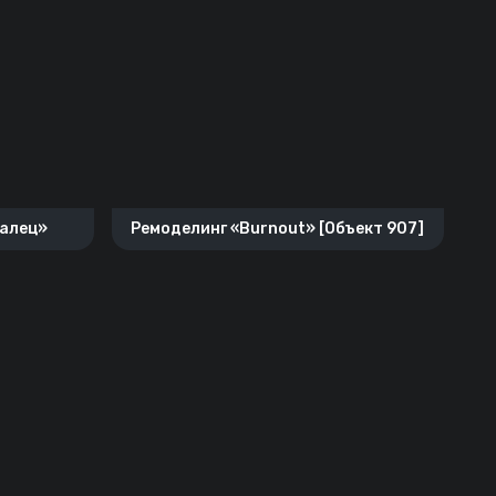
валец»
Ремоделинг «Burnout» [Объект 907]