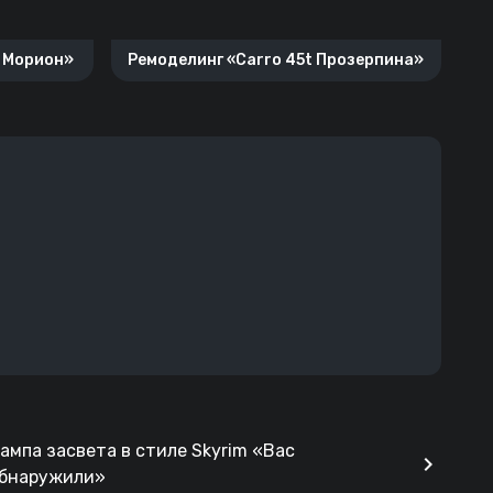
4 Морион»
Ремоделинг «Carro 45t Прозерпина»
ампа засвета в стиле Skyrim «Вас
chevron_right
бнаружили»