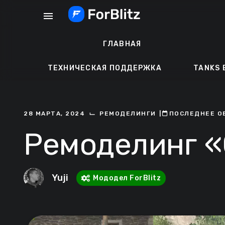
Перейти
menu
к
содержанию
ГЛАВНАЯ
ТЕХНИЧЕСКАЯ ПОДДЕРЖКА
TANKS 
⌙
28 МАРТА, 2024
РЕМОДЕЛИНГИ
ㅤ|ㅤ
ㅤПОСЛЕДНЕЕ О
Ремоделинг «
Yuji
Мододел ForBlitz