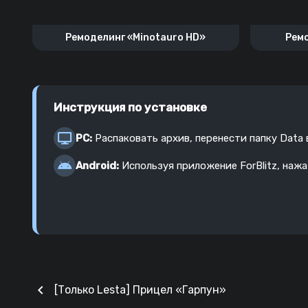
Ремоделинг «Minotauro HD»
Ремо
Инструкция по установке
PC:
Распаковать архив, перенести папку Data
Android:
Используя приложение ForBlitz, наж
chevron_left
[Только Lesta] Прицел «Гарпун»