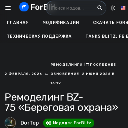
Перейти
menu
search
light_mode
к
содержанию
ГЛАВНАЯ
МОДИФИКАЦИИ
СКАЧАТЬ FORB
ТЕХНИЧЕСКАЯ ПОДДЕРЖКА
TANKS BLITZ: FB 
РЕМОДЕЛИНГИ
ㅤ|ㅤ
ㅤПОСЛЕДНЕЕ
⌙
2 ФЕВРАЛЯ, 2026
ОБНОВЛЕНИЕ: 2 ИЮНЯ 2026 В
16:19
Ремоделинг BZ-
75 «Береговая охрана»
DorTep
Мододел ForBlitz