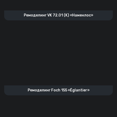
Ремоделинг VK 72.01 (K) «Наменлос»
Ремоделинг Foch 155 «Églantier»