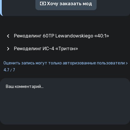
Хочу заказать мод
chevron_left
Ремоделинг 60TP Lewandowskiego «40:1»
chevron_right
Ремоделинг ИС-4 «Тритон»
Оценить запись могут только авторизованные пользователи >
4.7
7
/