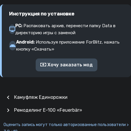
Инструкция по установке
PC:
Распаковать архив, перенести папку Data в
директорию игры с заменой
Android:
Используя приложение ForBlitz, нажать
кнопку «Скачать»
Хочу заказать мод
chevron_left
Камуфляж Единорожки
chevron_right
Ремоделинг Е-100 «Feuerbär»
Оценить запись могут только авторизованные пользователи >