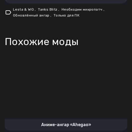
Lesta & WG
,
Tanks Blitz
,
Необходим микропатч
,
label
Обновлённый ангар
,
Только для ПК
Похожие моды
Аниме-ангар «Ahegao»