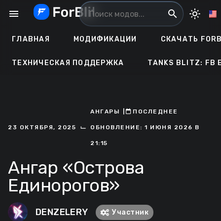
Перейти
menu
search
light_mode
к
содержанию
ГЛАВНАЯ
МОДИФИКАЦИИ
СКАЧАТЬ FORB
ТЕХНИЧЕСКАЯ ПОДДЕРЖКА
TANKS BLITZ: FB 
АНГАРЫ
ㅤ|ㅤ
ㅤПОСЛЕДНЕЕ
⌙
23 ОКТЯБРЯ, 2025
ОБНОВЛЕНИЕ: 1 ИЮНЯ 2026 В
21:15
Ангар «Острова
Единорогов»
DENZELERY
Участник