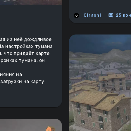
comment
Qirashi
25 ко
рая из неё дождливое
На настройках тумана
, что придаёт карте
тройках тумана, он
ияния на
агрузки на карту.