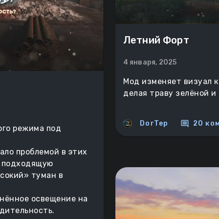
Летний Форт
4 января, 2025
Мод изменяет визуал к
делая траву зелёной и 
comment
DorTep
20 ко
ого режима под
ало проблемой в этих
ь подходящую
сокий» туман в
нённое освещение на
одительность.