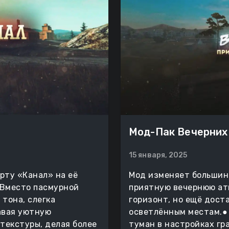
Мод-Пак Вечерних
15 января, 2025
ту «Канал» на её
Мод изменяет большин
 Вместо пасмурной
приятную вечернюю ат
тона, слегка
горизонт, но ещё дост
авая уютную
осветлённым местам.
текстуры, делая более
туман в настройках гр