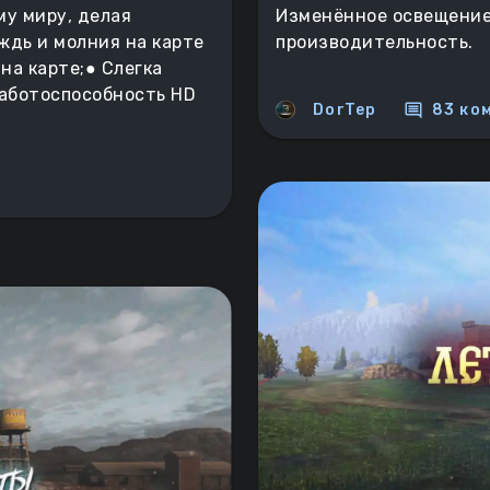
у миру, делая
Изменённое освещение 
ждь и молния на карте
производительность.
 на карте;● Слегка
Работоспособность HD
comment
DorTep
83 ко