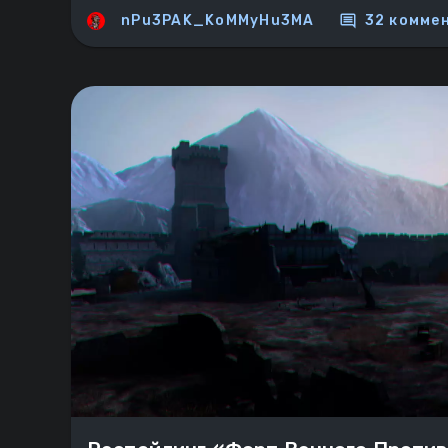
comment
nPu3PAK_KoMMyHu3MA
32 комме