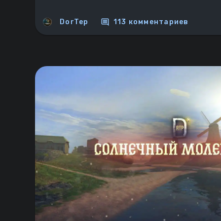
comment
DorTep
113 комментариев